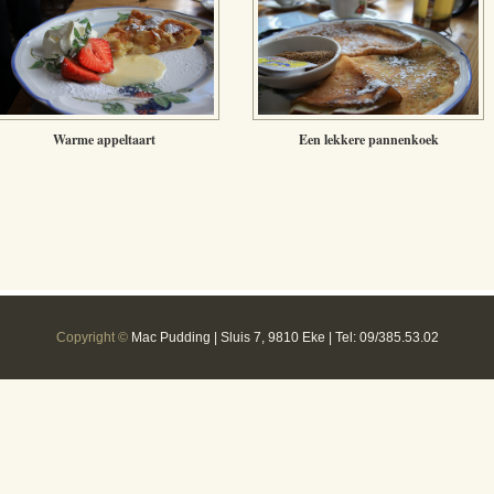
Warme appeltaart
Een lekkere pannenkoek
Copyright ©
Mac Pudding | Sluis 7, 9810 Eke | Tel: 09/385.53.02